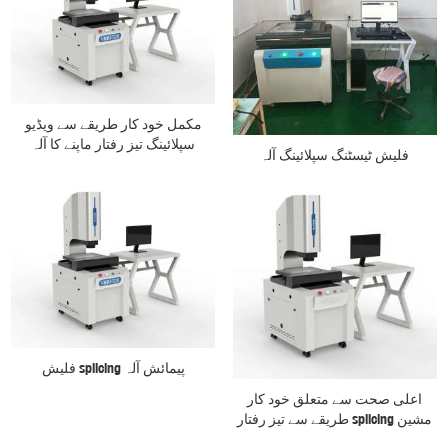
مکمل خود کار طریقے سے ویڈیو
سپلائینگ تیز رفتار ماپنے کا آلہ
فلیش ٹیسٹنگ سپلائینگ آلہ
فلیش splicing پیمائش آلہ
اعلی صحت سے متعلق خود کار
طریقے سے تیز رفتار splicing مشین