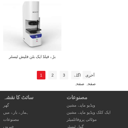
بڑے فیلڈ ایک بٹن فلیش ٹیسٹر
آخری
اگلے
3
2
1
صفحہ
صفحہ
مصنوعات
سائٹ کا نقشہ
ویڈیو ماپنے مشین
گھر
ایک کلک ویڈیو ماپنے مشین
ہمارے بارے میں
موٹائی پروفائلمیٹر
مصنوعات
گول ٹیسٹر
خبروں